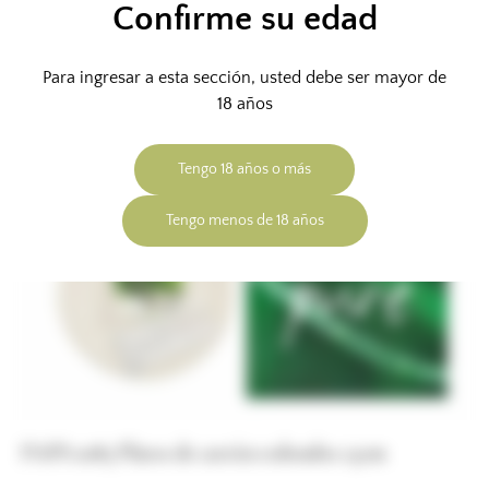
Confirme su edad
Para ingresar a esta sección, usted debe ser mayor de
18 años
Tengo 18 años o más
Tengo menos de 18 años
PAPS 11185 Platos de cartón redondos 23cm