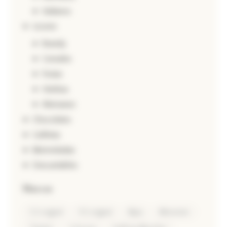
Italianos
Licores
Brandy
Cereales
Frutas
Hierbas
Alemanes
Chocolates
Galletas
Mermeladas
Descartables
Marcas
5.0 original
9.0 original
Alpia
Altmeister