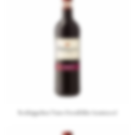
Rotkäppchen Tinto Dornfelder (semiseco)