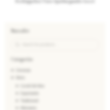
Rotkäppchen Tinto Spatburgunder (seco)
Buscador
Categorías
Cervezas
Vinos
Coctel de Vino
Espumante
Tradicional
Alemanes