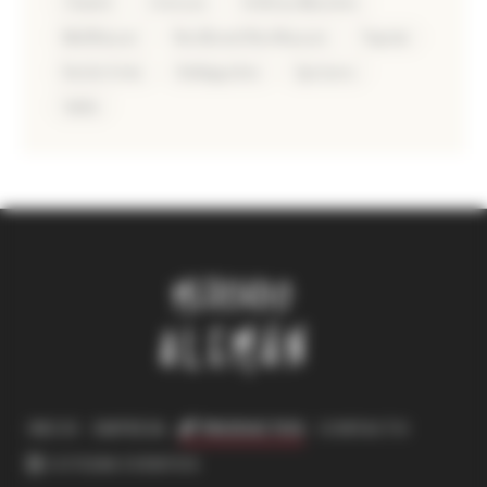
Chantré
Griesson
Hofbräu München
Mühlhäuser
Nordbrand Nordhausen
Papstar
Reiche Ernte
Rotkäppchen
Sprizzero
Valdo
INICIO
EMPRESA
PRODUCTOS
CONTACTO
COTIZAR EVENTOS