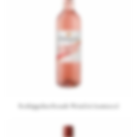
Rotkäppchen Rosado WeinZeit (semiseco)