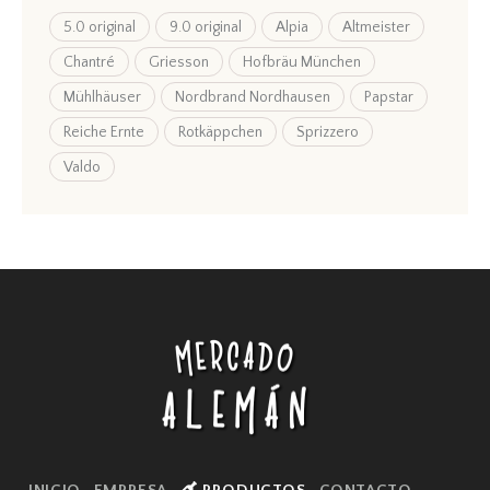
5.0 original
9.0 original
Alpia
Altmeister
Chantré
Griesson
Hofbräu München
Mühlhäuser
Nordbrand Nordhausen
Papstar
Reiche Ernte
Rotkäppchen
Sprizzero
Valdo