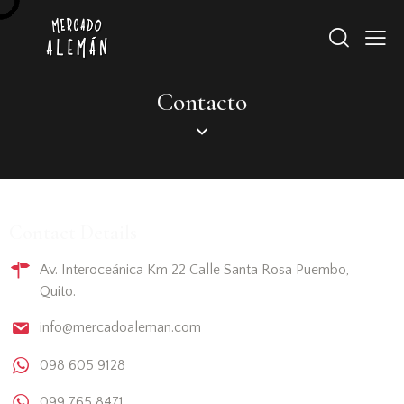
Contacto
Contact Details
Av. Interoceánica Km 22 Calle Santa Rosa Puembo,
Quito.
info@mercadoaleman.com
098 605 9128
099 765 8471