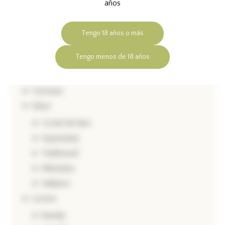
años
Buscador
Tengo 18 años o más
Tengo menos de 18 años
Categorías
Cervezas
Vinos
Coctel de Vino
Espumante
Tradicional
Alemanes
Italianos
Licores
Brandy