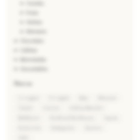
Cereales
Frutas
Hierbas
Alemanes
Chocolates
Galletas
Mermeladas
Descartables
Marcas
5.0 original
9.0 original
Alpia
Altmeister
Chantré
Griesson
Hofbräu München
Mühlhäuser
Nordbrand Nordhausen
Papstar
Reiche Ernte
Rotkäppchen
Sprizzero
Valdo